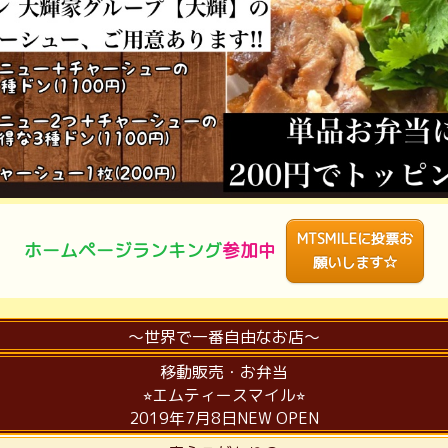
MTSMILEに投票お
ホームページ
ランキング
参加中
願いします☆
〜世界で一番自由なお店〜
移動販売・お弁当
⭐︎エムティースマイル⭐︎
2019年7月8日NEW OPEN